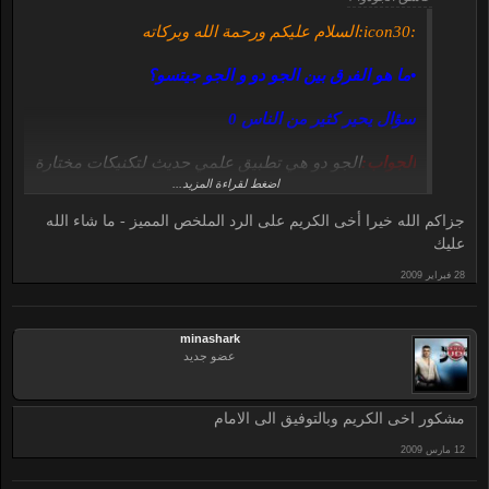
:icon30:السلام عليكم ورحمة الله وبركاته
•ما هو الفرق بين الجو دو و
الجو جيتسو؟
سؤال يحير كثير من الناس 0
الجواب:
الجو دو هي تطبيق علمي حديث لتكنيكات مختارة
اضغط لقراءة المزيد...
من الجو جيتسو التي قد يتدرب عليها لتطوير الذات*
التربية البدنية و الرياضة00
جزاكم الله خيرا أخى الكريم على الرد الملخص المميز - ما شاء الله
عليك
الجو جيتسو تحتوي علي تكنيكات أخطر للدفاع عن
النفس* بينما يمكن أن يتدرب علي الجو دو بصوره عامة
بقوة مطلقه و أمان مطلق.
minashark
عضو جديد
ودمتم بحفظ الله
مشكور اخى الكريم وبالتوفيق الى الامام