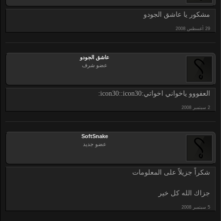
مشكور يا عاشق الجودو
عاشق الجودو
عضو شرف
العفووو ياخواني اخواتي:icon30::icon30:
SoftSnake
عضو جديد
شكراً جزيلاً على المعلومات
جزاك الله كل خير