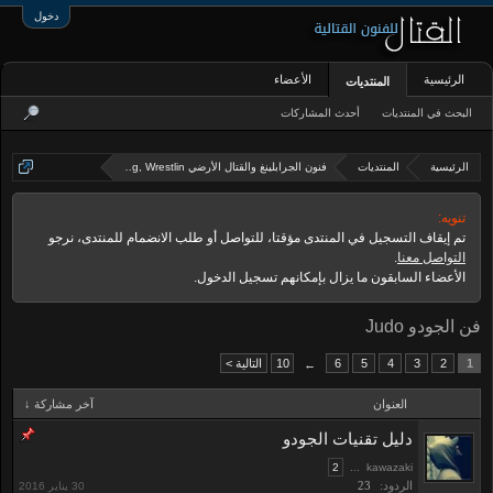
دخول
الرئيسية
الأعضاء
المنتديات
البحث في المنتديات
أحدث المشاركات
الرئيسية
المنتديات
فنون الجرابلينغ والقتال الأرضي Grappling, Wrestlin
تنويه:
تم إيقاف التسجيل في المنتدى مؤقتا، للتواصل أو طلب الانضمام للمنتدى، نرجو
التواصل معنا
.
الأعضاء السابقون ما يزال بإمكانهم تسجيل الدخول.
فن الجودو Judo
1
2
3
4
5
6
10
التالية >
←
العنوان
آخر مشاركة ↓
دليل تقنيات الجودو
2
...
kawazaki
الردود:
23