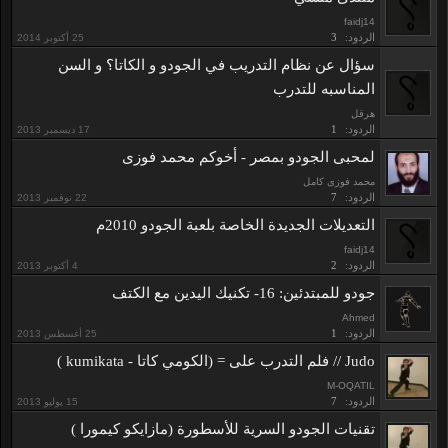
faidj14
الردود:
3
سؤال عن نظام التدريب في الجودو و الكاتا؟ و السن
المناسبه للتدرب
هرقل
الردود:
1
لمحبى الجودو بمصر - أخوكم محمد فوزى
محمد فوزى كامل
الردود:
7
التعديلات الجديدة الخاصة بلعبة الجودو 2010م
faidj14
الردود:
2
جودو للمبتدئين: 16- تكنيك اليدين مع الكتف
Ahmed
الردود:
1
Judo // فلم التدرب على = (الكومي كاتا - kumikata )
M-OQATIL
الردود:
7
تقنيات الجودو السرية للأسطورة (مازايكو كيمورا )