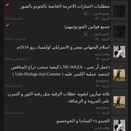
متطلبات اختبارات الاحزمة الخاصة بالجودو بالصور
عاشق الجودو
...
2
الردود:
27
جميع قوانين الجودو(مهم)
عاشق الجودو
...
2
الردود:
22
اسلام الشهابي مصر و الاسرايلي اولمبياد ريو 2016م
ملاكم كراتيه
الردود:
0
(عمل أر ضي ، NE-WAZA ) كيفية سحب ذراع المنافس
لتتنفيذ عملية الكسر عليه ( Ude-Hishigi-Juji-Gatame )
M-OQATIL
الردود:
0
ثلاثة تمارين لتقوية عظلات الرقبة مثل رقبة الثور و التمرن
على المرونة و الرشاقة
M-OQATIL
الردود:
1
الجيدو vs الساندا و الجوجتسو
ملاكم كراتيه