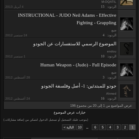
M-OQATIL
الردود:
15
INSTRUCTIONAL - JUDO Neil Adams - Effective
Fighting - Grappling
ضبع
الردود:
4
الموضوع الرسمي للاستفسارات عن الجودو
endou
الردود:
10
Human Weapon - (Judo) - Full Episode
ضبع
الردود:
3
جودو للمبتدئين: 1- أصل وفلسفة الجودو
Ahmed
الردود:
16
عرض المواضيع من 1 إلى 20 من مجموع 196
خيارات عرض الموضوع
(يتوجب عليك التسجيل أو تسجيل الدخول لتتمكن من إضافة مشاركات.)
1
2
3
4
5
6
10
التالية >
←