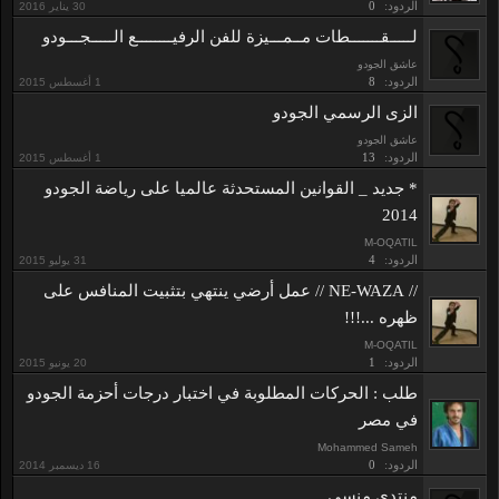
الردود:
0
لـــــقـــــــطات مــمـــيزة للفن الرفيــــــــع الـــــجـــودو
عاشق الجودو
الردود:
8
الزى الرسمي الجودو
عاشق الجودو
الردود:
13
* جديد _ القوانين المستحدثة عالميا على رياضة الجودو
2014
M-OQATIL
الردود:
4
// NE-WAZA // عمل أرضي ينتهي بتثبيت المنافس على
ظهره ...!!!
M-OQATIL
الردود:
1
طلب : الحركات المطلوبة في اختبار درجات أحزمة الجودو
في مصر
Mohammed Sameh
الردود:
0
منتدى منسي