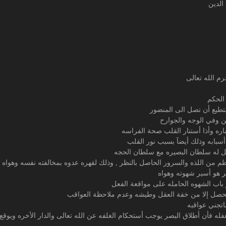
الدين
م الله تعالى
الحكم
طيع أن تصل الى المنضور
ين وفي الوجه والجوارح
ماره وأذا أستنار القلب صحة الفراسه
 أسبابه وذلك أيضآ بسبب نور القلب
عل له سلطان البصيره مع سلطان الحجه
م من اللذه والسرور الحاصل بالنظر , وذلك لقهره عدوه بمخالفته نفسه وهواه
ر هو أسير شهوته وهواه
ر باب الشهوه الحامله على مواقعة الفعل
لا يحصل إلا من خفة العقل وطيشه وعدم ملاحظة العواقب
تجني عواقبه
له فأن أطلاق البصر يوجب أستحكام الغلفه عن الله تعالى والدار الأخره ويو