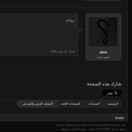
روعه
,
akira
akira
عضو جديد
شارك هذه الصفحة
الرئيسية
المنتديات
المنتديات العامة
المنتدى الديني والشرعي
Arabic
Forum software by XenForo™
©2010-2015 XenForo Ltd.
حقوق النسخ ©2008-
2026 القتال. جميع الحقوق محفوظة.