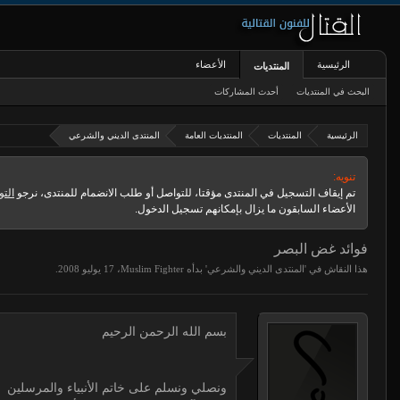
الرئيسية
الأعضاء
المنتديات
البحث في المنتديات
أحدث المشاركات
الرئيسية
المنتديات
المنتديات العامة
المنتدى الديني والشرعي
تنويه:
تم إيقاف التسجيل في المنتدى مؤقتا، للتواصل أو طلب الانضمام للمنتدى، نرجو
التو
الأعضاء السابقون ما يزال بإمكانهم تسجيل الدخول.
فوائد غض البصر
هذا النقاش في '
المنتدى الديني والشرعي
' بدأه
Muslim Fighter
،
.
بسم الله الرحمن الرحيم
ونصلي ونسلم على خاتم الأنبياء والمرسلين