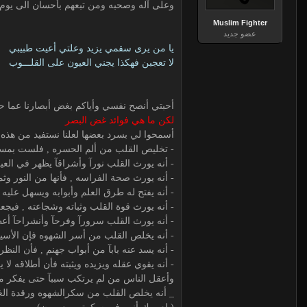
وعلى آله وصحبه ومن تبعهم بأحسان الى يوم 
Muslim Fighter
عضو جديد
يا من يرى سقمي يزيد وعلتي أعيت طبيبي
لا تعجبن فهكذا يجني العيون على القلـــوب
أحبتي أنصح نفسي وأياكم بغض أبصارنا عما حر
لكن ما هي فوائد غض البصر
أسمحوا لي بسرد بعضها لعلنا نستفيد من هذه 
- تخليص القلب من ألم الحسره , فلست بمست
- أنه يورث القلب نورآ وأشراقآ يظهر في الع
- أنه يورث صحة الفراسه , فأنها من النور وث
- أنه يفتح له طرق العلم وأبوابه ويسهل عليه
- أنه يورث قوة القلب وثباته وشجاعته , فيج
- أنه يورث القلب سرورآ وفرحآ وأنشراحآ أعظ
- أنه يخلص القلب من أسر الشهوه فإن الأسي
- أنه يسد عنه بابآ من أبواب جهنم , فأن النظ
- أنه يقوي عقله ويزيده ويثبته فأن أطلاقه 
وأعقل الناس من لم يرتكب سببآ حتى يفكر ما
_ أنه يخلص القلب من سكرالشهوه ورقدة الغف