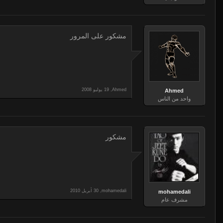
مشكور على المرور
,
Ahmed
Ahmed
واحد من الناس
مشكور
,
mohamedali
mohamedali
مشرف عام