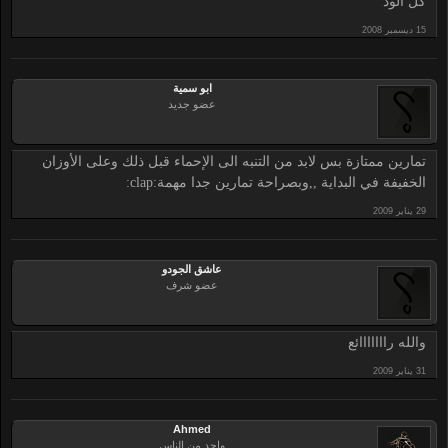
كل الودّ
ابو سمية
عضو جديد
تمارين ممتازة بس لابد من التنبه الى الإحماء قبل ذلك وعلى الأوزان
الخفيفة في البداية ,,وبصراحة تمارين جدا مهمة:clap:
عاشق الجودو
عضو شرف
والله رااااااائع
Ahmed
واحد من الناس