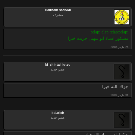
Haitham sadoon
مشرف
:clap::clap::clap::clap:
مشكور استاذ ابو سهيل جزيت خيرا
ki_shintai_jutsu
عضو جديد
جزاك الله خيرا
balatich
عضو جديد
شكرا اخي بارك الله فيك