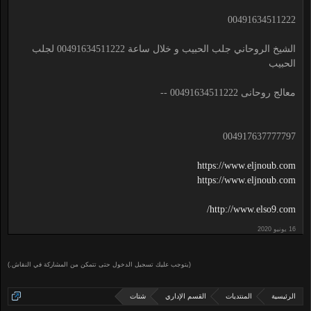
00491634511222
الشيخ الروحاني جلب الحبيب و خلال ساعة 00491634511222 لجلب
الحبيب
معالج روحانى 00491634511222 --
004917637777797
https://www.eljnoub.com
https://www.eljnoub.com
http://www.elso9.com/
(يتوجب عليك تسجيل الدخول حتى تتمكن من المشاركة في النقاش.)
الرئيسية
المنتديات
القسم الإداري
شتات