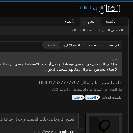
الرئيسية
الأعضاء
المنتديات
البحث في المنتديات
أحدث المشاركات
الرئيسية
المنتديات
القسم الإداري
شتات
تنويه:
تم إيقاف التسجيل في المنتدى مؤقتا، للتواصل أو طلب الانضمام للمنتدى، نرجو
التو
الأعضاء السابقون ما يزال بإمكانهم تسجيل الدخول.
جلب الحبيب بالرسائل 004917637777797
هذا النقاش في '
شتات
' بدأه
ام سعدون
،
.
الكلمات الدلالية:
الحبيب
جلب
الشيخ الروحاني جلب الحبيب و خلال ساعة 00491634511222 لجلب الحبيب
https://www.eljnoub.com