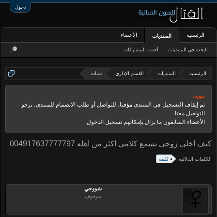
دخول
الرئيسية
الأعضاء
المنتديات
البحث في المنتديات
أحدث المشاركات
الرئيسية
المنتديات
القسم الإداري
شتات
تنويه:
تم إيقاف التسجيل في المنتدى مؤقتا، للتواصل أو طلب الانضمام للمنتدى، نرجو
التواصل معنا
.
الأعضاء السابقون ما يزال بإمكانهم تسجيل الدخول.
كيف اخلي زوجي يسمع كلامي اكثر من اهله 004917637777797
الكلمات الدلالية:
كلمة
شووجي
موقوف