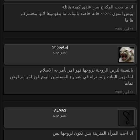
انا ما بحب المكياج بس عندي كمية هائلة
ويش اسوي >>>> حالة خاصة بالبنات ما بتفهموها لانها بتخسركم
ها ها
إبداعShop
عضو جديد
بالنسبة لتزين الزوجة لزوجها فهو امر يأمر به الاسلام
اما تزين البنات و ما نراه في شوارع المسلمين اليوم فهو امر مرفوض
تماما
ALMAS
عضو جديد
انا احب المرأة المتزينة بس تكون لزوجها بس