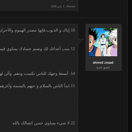
,
Ahmed
10.إياك و الذنوب,فإنها مصدر الهموم والأحزان و هي سبب النكبات و باب المصائب والأزمات.
12.سب أعدائك لك وشتم حسادك يساوي قيمتك لأنك أصبحت شيئا ً مذكورا ًورجلاً مهماً.
ahmed zeaad
عضو جديد
14. أبسط وجهك للناس تكسب ودهم, وألن لهم الكلام يحبوك, وتواضع لهم يجلوك.
15.ابدأ الناس بالسلام و حيهم بالبسمة وأعرهم الاهتمام لتكن حبيباً إلى قلوبهم قريباً منهم.
.
.
22.لا شيء يساوي حسن اتصالك بالله.