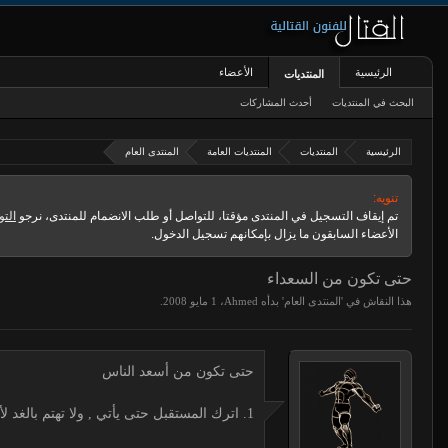
الرئيسية
الأعضاء
المنتديات
البحث في المنتديات
أحدث المشاركات
الرئيسية
المنتديات
المنتديات العامة
المنتدى العام
تنويه:
تم إيقاف التسجيل في المنتدى مؤقتا، للتواصل أو طلب الانضمام للمنتدى، نرجو
التو
الأعضاء السابقون ما يزال بإمكانهم تسجيل الدخول.
حتى تكون من السعداء
هذا النقاش في '
المنتدى العام
' بدأه
Ahmed
،
.
حتى تكون من أسعد الناس
1. اترك المستقبل حتى يأتي , ولا تهتم بالغد لأنك إذا أصلحت يومك صلح غدك .