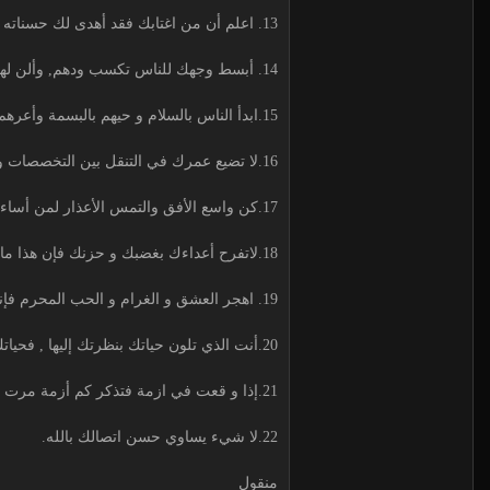
13. اعلم أن من اغتابك فقد أهدى لك حسناته و حط من سيئاتك وجعلك مشهورا ً وهذه نعمة.
14. أبسط وجهك للناس تكسب ودهم, وألن لهم الكلام يحبوك, وتواضع لهم يجلوك.
15.ابدأ الناس بالسلام و حيهم بالبسمة وأعرهم الاهتمام لتكن حبيباً إلى قلوبهم قريباً منهم.
16.لا تضيع عمرك في التنقل بين التخصصات و الوظائف و المهن, فإن معنى هذا أنك لم تنجح في شيء.
17.كن واسع الأفق والتمس الأعذار لمن أساء إليك لتعش في سكينة و هدوء, وإياك و محاولة الانتقام.
18.لاتفرح أعداءك بغضبك و حزنك فإن هذا ما يريدون, فلا تحقق أمنيتهم الغالية في تعكير حياتك.
19. اهجر العشق و الغرام و الحب المحرم فإنه عذاب للروح ومرض للقلب , وافزع إلى الله و إلى ذكره و طاعته.
20.أنت الذي تلون حياتك بنظرتك إليها , فحياتك من صنع أفكارك, فلا تضع نظارة سوداء على عينيك.
21.إذا و قعت في ازمة فتذكر كم أزمة مرت بك و نجاك الله منها, حينها تعلم أن من عافاك في الأولى سيعافيك في الأخرى.
22.لا شيء يساوي حسن اتصالك بالله.
منقول