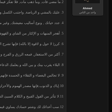
2.ما مضى فات, وما ذهب مات, فلا تفكر فيما مضى, فقد ذهب و انقضى .
Ahmed
3. عليك بالمشي و الرياضة, واجتنب الكسل و الخمول , واهجر الفراغ و البطالة.
واحد من الناس
4. جدد حياتك , ونوع أساليب معيشتك, وغير من الروتين الذي تعيشه .
5. أهجر المنبهات و الإكثار من الشاي و القهوة, واحذر التدخين و الشيشة و غيرها .
6. كرر( لا حول و لاقوة إلا بالله) فإنها تشرح البال , وتصلح الحال, وتحمل بها الأثقال, وترضى ذا الجلال.
7. أكثر من الاستغفار, فمعه الرزق و الفرج و الذرية و العلم النافع و التيسير و حط الخطايا.
8. البلاء يقرب بينك و بين الله و يعلمك الدعاء ويذهب عنك الكبر و العجب و الفخر .
9. لا تجالس البغضاء و الثقلاء و الحسدة فإنهم حمى الروح, وهم حملة الأحزان.
10.إياك و الذنوب,فإنها مصدر الهموم والأحزان و هي سبب النكبات و باب المصائب والأزمات.
11.لا تتأثر من القول القبيح و الكلام السيئ الذي يقال فيك فإنه يؤذي قائله ولا يؤذيك.
12.سب أعدائك لك وشتم حسادك يساوي قيمتك لأنك أصبحت شيئا ً مذكورا ًورجلاً مهماً.