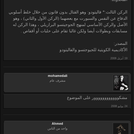
الركن الثالث:* فاليتودو: وهو القتال بدون قانون من خلال خلط أسلوبي
الدفاع عن النفس والسبورت مع بعضهما (الركن الأول والثاني) ، وهو
الأصل والركن الأساسي لمنهج الجوجيتسو البرازيلي ، وهذا الركن له
مسابقات وبطولات أيضا ولكن غالبا تقام على حلبات أو أقفاص .
المصدر:
الأكاديمية الكويتية للجيوجتسو والفاليتودو
mohamedali
مشرف عام
مشكوووووووووووور على الموضوع
Ahmed
واحد من الناس