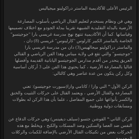
الرئيس الأعلى للأكاديمية الماستر دراكولينو ميجياليس
وهي فن ونظام يستخدم لتعليم القتال الرياضي بأسلوب المصارعة
الأرضية بالبدلة التقليدية الشبيهة تقريبا ببدلة الجودو مع اختلاف تصميمها
وقياساتها .كما أن الأكاديمية تنتهج نهج مدرسة غريسي بارا “جوجيتسو“
الخاصة بالماستر الكبير كارلوس “كارلينوس” غريسي (8) دان ،
والماستر دراكولينو ميجالهيس(3) دان من مدرسة غريسي بارا
“جوجيتسو” والتي تقع في ولاية ميناس وهذا الفن الرياضي و القتالي
العريق ينحدر من أقدم مدارس الجوجيتسو اليابانية القديمة وأفضلها
قتاليا بالمصارعة الأرضية ، كما يحتوي هذا الفن على 3 أركان أساسية
وكل ركن يتكون من عدة عناصر وهي كالتالي:
الركن الأول:* الني وازا / كاتامي وازا(سبورت جوجيتسو): تعني
المصارعة والقتال الأرضي ، ويعتمد القتال على حركات التثبيت والخنق
والكسر بأنواعها على جميع المفاصل ، علما بأن هذا الركن له بطولات
ومسابقات دولية ووطنية.
الركن الثاني:* القوشن جتسو (سيلف ديفينس):وهي حركات الدفاع عن
النفس ضد العصا والسكين وضد المسكات والكبح ، ويخلط مع هذه
الحركات بعض من تكنيكات القتال الأرضي بالإضافة للكمات والركلات
المحدودة.