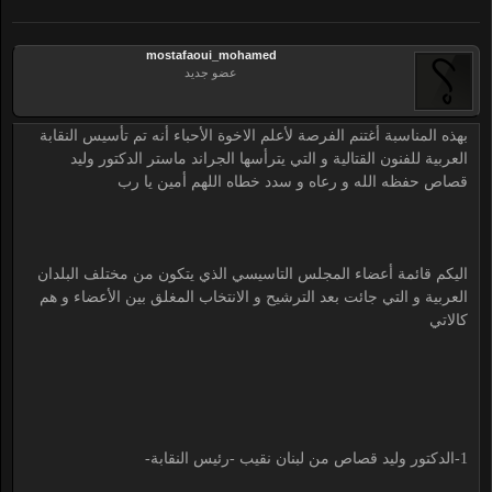
mostafaoui_mohamed
عضو جديد
بهذه المناسبة أغتنم الفرصة لأعلم الاخوة الأحباء أنه تم تأسيس النقابة
العربية للفنون القتالية و التي يترأسها الجراند ماستر الدكتور وليد
قصاص حفظه الله و رعاه و سدد خطاه اللهم أمين يا رب
اليكم قائمة أعضاء المجلس التاسيسي الذي يتكون من مختلف البلدان
العربية و التي جائت بعد الترشيح و الانتخاب المغلق بين الأعضاء و هم
كالاتي
1-الدكتور وليد قصاص من لبنان نقيب -رئيس النقابة-