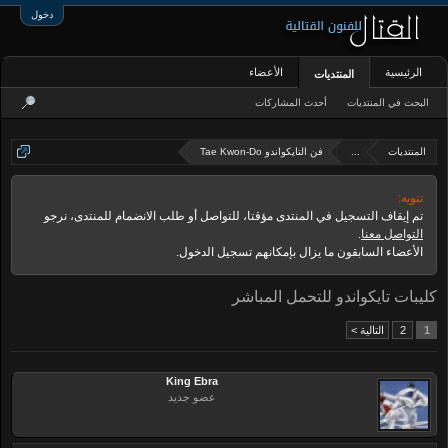
دخول
الرئيسية
الأعضاء
المنتديات
البحث في المنتديات
أحدث المشاركات
المنتديات
...
فن التايكواندو Tae Kwon-Do
تنويه:
تم إيقاف التسجيل في المنتدى مؤقتا، للتواصل أو طلب الانضمام للمنتدى، نرجو
التواصل معنا
.
الأعضاء السابقون ما يزال بإمكانهم تسجيل الدخول.
كليبات تايكواندو للتحمل المباشر
1
2
التالية >
King Ebra
عضو جديد