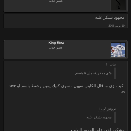
عضو جديد
مجهود تشكر عليه
King Ebra
عضو جديد
نتانيا:
↑
هاي ممكن تحميل المقطع
اكيد ، زي ما قال الكابتن سهيل ، سوي كليك يمين وحفظ باسم او save
as
بروس لي:
↑
مجهود تشكر عليه
مشكور اخي على المرور الطيب