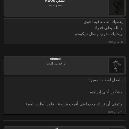
عشقي KWON
عضو جديد
يعطيك الف عافية اخوي
واالله يعلي قدرك
ويخليك مدرب وبطل تايكوندو
Ahmed
واحد من الناس
بالفعل لقطات مميزة
مشكور أخي إبراهيم
وأتمنى أن نراك مجددا في أقرب فرصة ، فلقد أطلت الغيبة