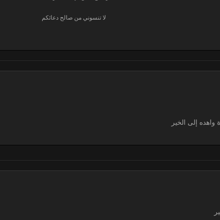
لا تنسوني من صالح دعائكم
واهده إلى الخير
ير