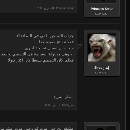
,
Princess Smar
Princess Smar
عضو جديد
جزاك الله خيرا اخي في الله Cool
فعلا نصائح مفيدة جدا
واحب ان اضيف نصيحة اخرى
الا وهي محاولة البساطة في التصميم..والبعد عن
فكلما كان التصميم بسيطا كان اكثر قبولا
إبداعShop
عضو جديد
ننتظر المزيد
إبداعShop
,
مشكورين على مروركم وعلى مرور مشرفنا ال