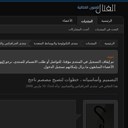
الرئيسية
الأعضاء
المنتديات
البحث في المنتديات
أحدث المشاركات
الرئيسية
المنتديات
منتدى التكنولوجيا والـوسائط المتعددة
منتدى الجرافيكس والت
تنويه:
تم إيقاف التسجيل في المنتدى مؤقتا، للتواصل أو طلب الانضمام للمنتدى، نرجو
التو
الأعضاء السابقون ما يزال بإمكانهم تسجيل الدخول.
التصميم وأساسياته ، خطوات لتصبح مصصم ناجح
هذا النقاش في '
منتدى الجرافيكس والتصاميم
' بدأه
Cool
،
.