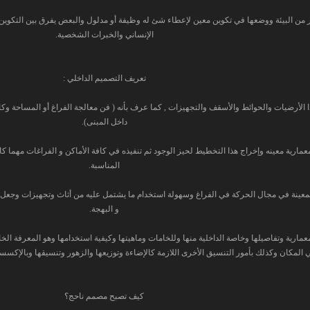
صر من البيئة ووضعها في تكوين معين لإعطاء شئ له وظيفة أو مدلول والبعض يفرق بين التكوين
الإنساني والخبرات الشخصية.
تعريف التصميم الداخلي :
ا الأرضيات والحوائط والأسقف والتجهيزات , كما عرف بأنه ( فن معالجة الفراغ أو المساحة و
داخل المبنى).
مارية معينه وإخراج هذا التخطيط لحيز الوجود ثم تنفيذه في كافة الأماكن و الفراغات مهما كا
المناسبة.
معينة في مجال الحركة في الفراغ وسهولة استخدام ما يشتمل عليه من أثاث وتجهيزات وجعل هذ
و البهجة.
المعمارية وتفاصيلها وخاصة الداخلية منها وللخامات وماهيتها وكيفية استخدامها وهو المعرفة ال
ي المكان وكذلك بأمور التنسيق الأخرى اللازمة كالإضاءة وتوزيعها والزهور وتنسيقها وبالإكسس
كيف تصبح مصمم ناحج؟