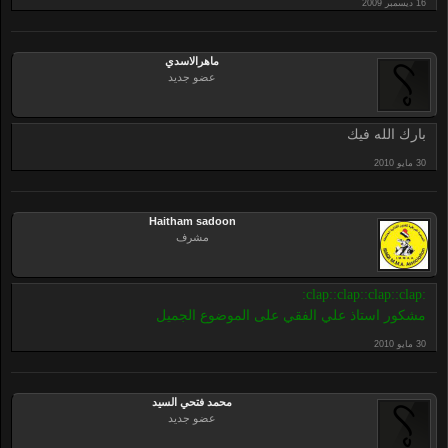
ماهرالاسدي
عضو جديد
بارك الله فيك
Haitham sadoon
مشرف
:clap::clap::clap::clap:
مشكور استاذ علي الفقي على الموضوع الجميل
محمد فتحي السيد
عضو جديد