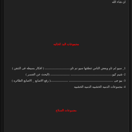
ان شاء الله
مجموعات اليد الخاليه
1_ سيو لم تاو وبعض الناس تنطقها سيو نم تاو............................. ( افكار بسيطه فى الذهن )
2- شيم كيو............................................... ...................... (البحث عن الجسر )
3- بيو جى .................................................. ....................( رفع الاصابع _ الاصابع الطائره )
4- مجموعات الدميه الخشبيه الدميه الخشبيه
مجموعات السلاح