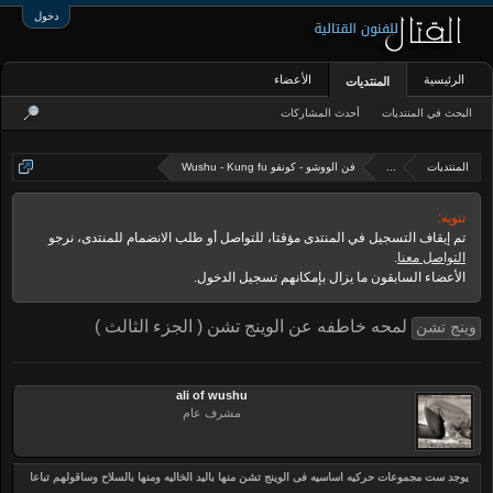
دخول
الرئيسية
الأعضاء
المنتديات
البحث في المنتديات
أحدث المشاركات
المنتديات
...
فن الووشو - كونفو Wushu - Kung fu
تنويه:
تم إيقاف التسجيل في المنتدى مؤقتا، للتواصل أو طلب الانضمام للمنتدى، نرجو
التواصل معنا
.
الأعضاء السابقون ما يزال بإمكانهم تسجيل الدخول.
لمحه خاطفه عن الوينج تشن ( الجزء الثالث )
وينج تشن
ali of wushu
مشرف عام
يوجد ست مجموعات حركيه اساسيه فى الوينج تشن منها باليد الخاليه ومنها بالسلاح وساقولهم تباعا