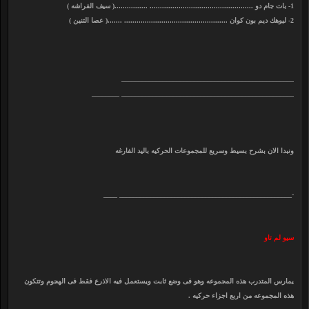
1- بات جام دو .................................................. ................( سيف الفراشه )
2- ليوهك ديم بون كوان .................................................. .......( عصا التنين )
__________________________________________________
__________________________________________________ ________
ونبدا الان بشرح بسيط وسريع للمجموعات الحركيه باليد الفارغه
-__________________________________________________ ____
سيو لم تاو
يمارس المتدرب هذه المجموعه وهو فى وضع ثابت ويستعمل فيه الاذرع فقط فى الهجوم وتتكون
هذه المجموعه من اربع اجزاء حركيه .