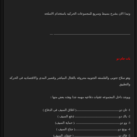
ونبدا الان بشرح بسيط وسريع للمجموعات الحركيه باستخدام الاسلحه
__________________________________________________ __
بات جام دو
وهو سلاح جنوبى والفلسفه الجنوبيه معروفه بالقتال المباشر وقصير المدى والاقتصاديه فى الحركه
والتطبيق
ويوجد داخل المجموعه تقنيات دفاعيه مهمه جدا وهذه بعض منها :
1- تان دو...............................................( اغلاق السيف فى الدفاع )
2- باك دو................................................ (دفع السيف )
3- وو دو................................................ .( حماية السيف)
4- بونج دو...............................................( جناح السيف )
5- فاك دو................................................ ( خفقان السيف)