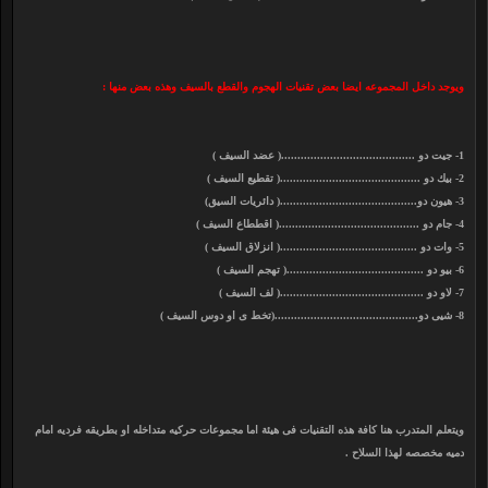
ويوجد داخل المجموعه ايضا بعض تقنيات الهجوم والقطع بالسيف وهذه بعض منها :
1- جيت دو .........................................( عضد السيف )
2- بيك دو ...........................................( تقطيع السيف )
3- هيون دو..........................................( دائريات السيق)
4- جام دو ...........................................( اقططاع السيف )
5- وات دو ..........................................( انزلاق السيف )
6- بيو دو ..........................................( تهجم السيف )
7- لاو دو ............................................( لف السيف )
8- شيى دو............................................(تخط ى او دوس السيف )
ويتعلم المتدرب هنا كافة هذه التقنيات فى هيئة اما مجموعات حركيه متداخله او بطريقه فرديه امام
دميه مخصصه لهذا السلاح .