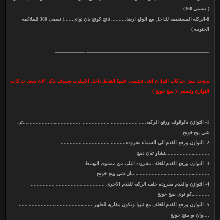
( تسمى 360)
8-الركله المستقيمه للداخل مع الوقع ارضا.......... تانج كونج بان تواى......( تسمى 360 للملاكمه
الجنوبيه )
__________________________________________________ ____________
ويوجد بعض حركات التوازن التى تحتسب عليها النقاط داخل الاسلوب وسوف اذكر الان بعض حركات
التوازن وتسمى ( بينج خونج )
1- التوازن بالوقوف ورفع الركبه............................................ .......................................تى
شى بيج خونج
2- التوازن ورفع القدم الى السماء مفروده............................................
..............................تشاو تيان دينج
3- التوازن ورفع القدم للخلف مفروده اعلى من مستوى الوسط
.................................................. .بان شى بينج خونج
4- التوازن والقدم مفروده خلف الركبه للقدم الاخرى ..................................................
............كو توى بينج خونج
5- التوازن ورفع القدم للخلف مع ثنيها وتكون مقاربه للظهر ..................................................
....وان يو بينج خونج