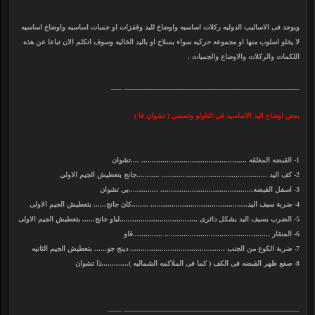
ويوجد فى الاساليب الدوليه ركلات اساسيه واوضاع لليد وقفزات او جمبات اساسيه واوضاع اساسيه
لا يخلو اسلوب منها او مجموعه حركيه سواء بسلاح او باليد الخاليه وسوف اتكلم الان تباعا عن هذه
اللكمات والركلات والاوضاع والجمبات .
__________________________________________________ ___
بعض اوضاع اليد الاساسيه فى التاولو وتسمى ( تشوان فا )
1- القبضه المغلقه .................................................. ....تشوان
2- كف اليد .................................................. ...........جانج بتعطيش الجيم الاولى
3- اسفل القبضه............................................ ..............بى تشوان
4- ضربة سيف اليد.............................................. ........كان جانج...... بتعطيش الجيم الاولى
5- الضرب بسيف اليد بشكل دائرى .....................................لياو جانج...... بتعطيش الجيم الاولى
6- المنقار .................................................. ..............قاو
7- ضربة الكوع من الجنب ............................................. دينج جو...... بتعطيش الجيم الثانيه
8- صفع ظهر القبضه فى الكف ( كما فى الملاكمه الشماليه ).............ذا تشوان
__________________________________________________ ____