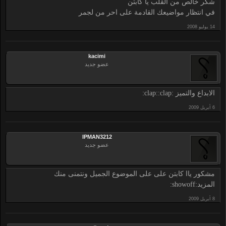
شكر خالص من القلب يا كابتن
في انتظار مواضيعك القادمة على احر من لجمر
kacimi
عضو جديد
الابداع والتميز :clap::clap:
IPMAN3212
عضو جديد
مشكور ياا كابتن على على الموضوع الجميل ونتمنى منك
المزيد:showoff: