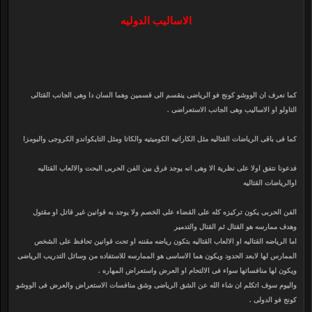
الاساليب الدوليه
كما نعرف ان الووشو كونج فو الرياضى ينقسم الى قسمين وهما السان دا وهى الجانب القتالى
التاولو او الاساليب وهى الجانب الاستعراضى .
كما فى باقى الرياضات القتاليه مثل الكاراتيه الكوميتيه والكاتا ومثل التايكواندو الكروجى والبومزا
فدعونا نتفق اولا على نظرية الا وهى انه يوجد فرق بين الفن الحربى البحت والالعاب القتاليه
اوالرياضات القتاليه
الفن الحربى يكون تركيزه كله على القضاء على الخصم ولا يوجد به قوانين غير قاتل او مقتول
وهدف ممارسه هو القتال ثم القتال والتدمير
اما الرياضه القتاليه او الالعاب القتاليه بتكون رياضه مقننه او تحت قوانين تحافظ على الشخص
الممارس لها لابعد الحدود ويكون هما الاساسى هو الممارسه للاستفاده من وسائل التدريب الرياضى
ويكون لها منافساتها سواء فى الالتحام او العرض واستعراض المهاره .
واليوم سوف اتكلم ان شاء الله عن الشق الرياضى وشق منافسات الاستعراض والعرض فى الووشو
كونج فو الدولى .