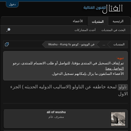
دخول
الرئيسية
الأعضاء
المنتديات
البحث في المنتديات
أحدث المشاركات
المنتديات
...
فن الووشو - كونفو Wushu - Kung fu
تنويه:
تم إيقاف التسجيل في المنتدى مؤقتا، للتواصل أو طلب الانضمام للمنتدى، نرجو
التواصل معنا
.
الأعضاء السابقون ما يزال بإمكانهم تسجيل الدخول.
لمحة خاطفه عن التاولو (الاساليب الدوليه الحديثه ) الجزء
تاولو
الاول
ali of wushu
مشرف عام