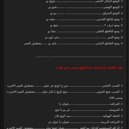
2- الوضع المائل الامامى .............................................جونج بو
3- الوضع الوهمى............................................ .........شيو بو
4- الوضع المنزلق........................................... ..........بو بو
5- وضع تقاطع القدمين........................................... .....شيه بو
6- وضع حرف T................................................. ....تينج بو
7- وضع التاقطع الخلفى............................................ ..تشا بو
8- وضع النمر .................................................. .....شى لون بو
9- وضع التقاطع الامامى........................................... .جاى بو ...... بتعطيش الجيم
__________________________________________________ __________
بعض القفزات او الجمبات فى التاولو وتسمى ( تين كون )
1- الجمب الامامى........................................تين ج كونج فى جياو........... بتعطيش الجيم الاخيره
2- الجمب بفتح الحوض..................................تينج كونج با ليان جياو.........بتعطيش الجيم الاخيره (
يسمى 180)
3- الفراشه........................................... ....شوان زا
4- السوسته........................................... ..لى يو دا تينج
5- العجله الهوائيه......................................سه كونج فان
6- الفراشه البريمه.....................................شوان زا جوان تى
7- الركله المستقيمه للداخل مع القفز .................شيان فينج جياو ..............بتعطيش الجيم الاخيره