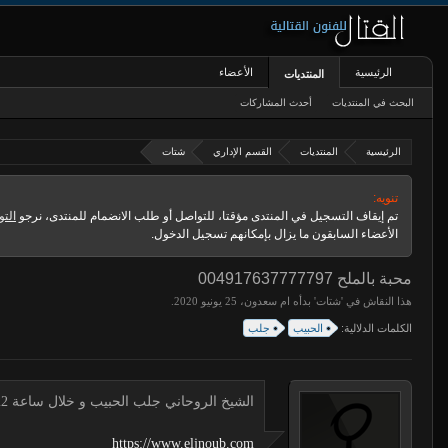
الرئيسية
الأعضاء
المنتديات
البحث في المنتديات
أحدث المشاركات
الرئيسية
المنتديات
القسم الإداري
شتات
تنويه:
تم إيقاف التسجيل في المنتدى مؤقتا، للتواصل أو طلب الانضمام للمنتدى، نرجو
التو
الأعضاء السابقون ما يزال بإمكانهم تسجيل الدخول.
محبة بالملح 004917637777797
هذا النقاش في '
شتات
' بدأه
ام سعدون
،
.
الكلمات الدلالية:
الحبيب
جلب
الشيخ الروحاني جلب الحبيب و خلال ساعة 00491634511222 لجلب الحبيب
https://www.eljnoub.com