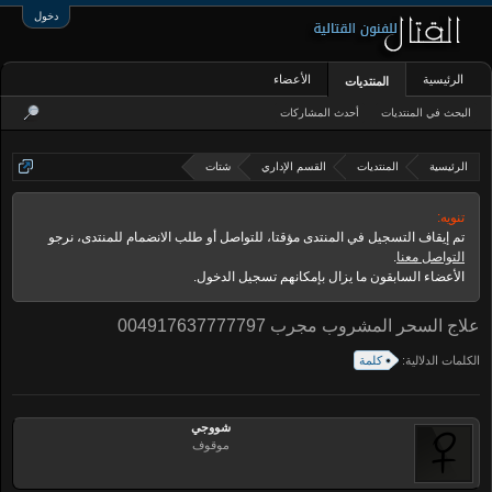
دخول
الرئيسية
الأعضاء
المنتديات
البحث في المنتديات
أحدث المشاركات
الرئيسية
المنتديات
القسم الإداري
شتات
تنويه:
تم إيقاف التسجيل في المنتدى مؤقتا، للتواصل أو طلب الانضمام للمنتدى، نرجو
التواصل معنا
.
الأعضاء السابقون ما يزال بإمكانهم تسجيل الدخول.
علاج السحر المشروب مجرب 004917637777797
الكلمات الدلالية:
كلمة
شووجي
موقوف