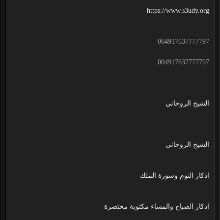
https://www.s3udy.org
004917637777797
004917637777797
الشيخ الروحاني
الشيخ الروحاني
اذكار النوم وسورة الملك
اذكار الصباح والمساء مكتوبة مختصرة