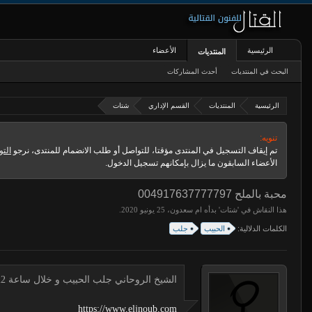
الرئيسية
الأعضاء
المنتديات
البحث في المنتديات
أحدث المشاركات
الرئيسية
المنتديات
القسم الإداري
شتات
تنويه:
تم إيقاف التسجيل في المنتدى مؤقتا، للتواصل أو طلب الانضمام للمنتدى، نرجو
التو
الأعضاء السابقون ما يزال بإمكانهم تسجيل الدخول.
محبة بالملح 004917637777797
هذا النقاش في '
شتات
' بدأه
ام سعدون
،
.
الكلمات الدلالية:
الحبيب
جلب
الشيخ الروحاني جلب الحبيب و خلال ساعة 00491634511222 لجلب الحبيب
https://www.eljnoub.com