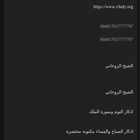
https://www.s3udy.org
004917637777797
004917637777797
الشيخ الروحاني
الشيخ الروحاني
اذكار النوم وسورة الملك
اذكار الصباح والمساء مكتوبة مختصرة