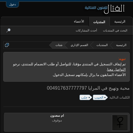
دخول
الرئيسية
الأعضاء
المنتديات
البحث في المنتديات
أحدث المشاركات
الرئيسية
المنتديات
القسم الإداري
شتات
تنويه:
تم إيقاف التسجيل في المنتدى مؤقتا، للتواصل أو طلب الانضمام للمنتدى، نرجو
التواصل معنا
.
الأعضاء السابقون ما يزال بإمكانهم تسجيل الدخول.
محبة وتهيج في المرايا 004917637777797
الكلمات الدلالية:
الحبيب
جلب
ام سعدون
موقوف