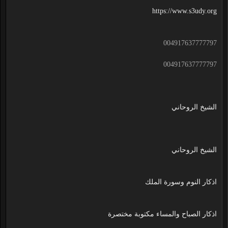
https://www.s3udy.org
004917637777797
004917637777797
الشيخ الروحاني
الشيخ الروحاني
اذكار النوم وسورة الملك
اذكار الصباح والمساء مكتوبة مختصرة