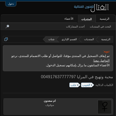
دخول
الرئيسية
الأعضاء
المنتديات
البحث في المنتديات
أحدث المشاركات
الرئيسية
المنتديات
القسم الإداري
شتات
تنويه:
تم إيقاف التسجيل في المنتدى مؤقتا، للتواصل أو طلب الانضمام للمنتدى، نرجو
التواصل معنا
.
الأعضاء السابقون ما يزال بإمكانهم تسجيل الدخول.
محبة وتهيج في المرايا 004917637777797
الكلمات الدلالية:
الحبيب
جلب
ام سعدون
موقوف