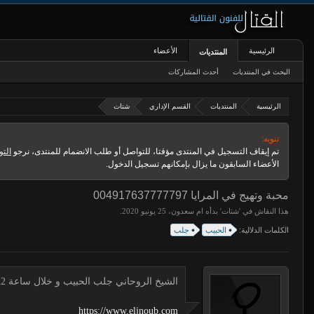
الرئيسية
الأعضاء
المنتديات
البحث في المنتديات
أحدث المشاركات
الرئيسية
المنتديات
القسم الإداري
شتات
تنويه:
تم إيقاف التسجيل في المنتدى مؤقتا، للتواصل أو طلب الانضمام للمنتدى، نرجو
التو
الأعضاء السابقون ما يزال بإمكانهم تسجيل الدخول.
محبة وتهيج في المرايا 004917637777797
هذا النقاش في '
شتات
' بدأه
ام سعدون
،
.
الكلمات الدلالية:
الحبيب
جلب
الشيخ الروحاني جلب الحبيب و خلال ساعة 00491634511222 لجلب الحبيب
https://www.eljnoub.com