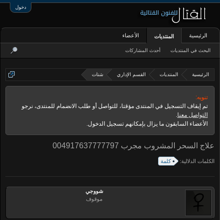
دخول
الرئيسية
الأعضاء
المنتديات
البحث في المنتديات
أحدث المشاركات
الرئيسية
المنتديات
القسم الإداري
شتات
تنويه:
تم إيقاف التسجيل في المنتدى مؤقتا، للتواصل أو طلب الانضمام للمنتدى، نرجو
التواصل معنا
.
الأعضاء السابقون ما يزال بإمكانهم تسجيل الدخول.
علاج السحر المشروب مجرب 004917637777797
الكلمات الدلالية:
كلمة
شووجي
موقوف