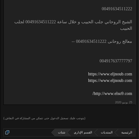
00491634511222
الشيخ الروحاني جلب الحبيب و خلال ساعة 00491634511222 لجلب
الحبيب
معالج روحانى 00491634511222 --
004917637777797
https://www.eljnoub.com
https://www.eljnoub.com
http://www.elso9.com/
(يتوجب عليك تسجيل الدخول حتى تتمكن من المشاركة في النقاش.)
الرئيسية
المنتديات
القسم الإداري
شتات