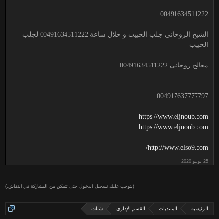
00491634511222
الشيخ الروحاني جلب الحبيب و خلال ساعة 00491634511222 لجلب
الحبيب
معالج روحانى 00491634511222 --
004917637777797
https://www.eljnoub.com
https://www.eljnoub.com
http://www.elso9.com/
(يتوجب عليك تسجيل الدخول حتى تتمكن من المشاركة في النقاش.)
الرئيسية
المنتديات
القسم الإداري
شتات