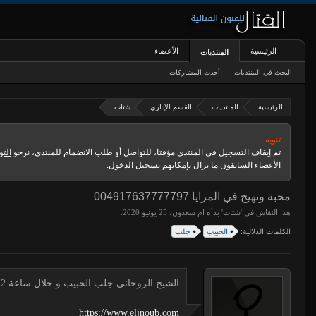
الرئيسية
الأعضاء
المنتديات
البحث في المنتديات
أحدث المشاركات
الرئيسية
المنتديات
القسم الإداري
شتات
تنويه:
تم إيقاف التسجيل في المنتدى مؤقتا، للتواصل أو طلب الانضمام للمنتدى، نرجو
التو
الأعضاء السابقون ما يزال بإمكانهم تسجيل الدخول.
محبة وتهيج في المرايا 004917637777797
هذا النقاش في '
شتات
' بدأه
ام سعدون
،
.
الكلمات الدلالية:
الحبيب
جلب
الشيخ الروحاني جلب الحبيب و خلال ساعة 00491634511222 لجلب الحبيب
https://www.eljnoub.com