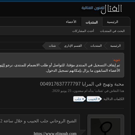
الرئيسية
الأعضاء
المنتديات
البحث في المنتديات
أحدث المشاركات
الرئيسية
المنتديات
القسم الإداري
شتات
تنويه:
تم إيقاف التسجيل في المنتدى مؤقتا، للتواصل أو طلب الانضمام للمنتدى، نرجو
التو
الأعضاء السابقون ما يزال بإمكانهم تسجيل الدخول.
محبة وتهيج في المرايا 004917637777797
هذا النقاش في '
شتات
' بدأه
ام سعدون
،
.
الكلمات الدلالية:
الحبيب
جلب
الشيخ الروحاني جلب الحبيب و خلال ساعة 00491634511222 لجلب الحبيب
https://www.eljnoub.com