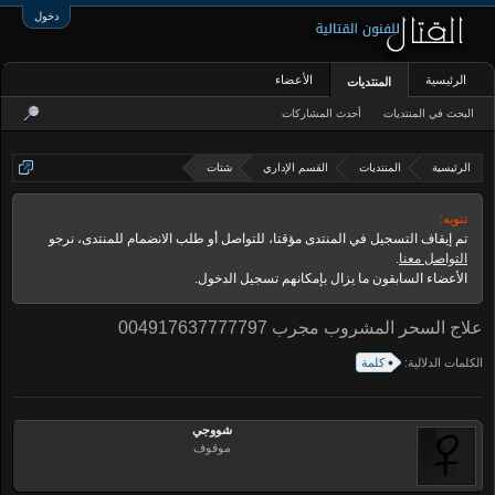
دخول
الرئيسية
الأعضاء
المنتديات
البحث في المنتديات
أحدث المشاركات
الرئيسية
المنتديات
القسم الإداري
شتات
تنويه:
تم إيقاف التسجيل في المنتدى مؤقتا، للتواصل أو طلب الانضمام للمنتدى، نرجو
التواصل معنا
.
الأعضاء السابقون ما يزال بإمكانهم تسجيل الدخول.
علاج السحر المشروب مجرب 004917637777797
الكلمات الدلالية:
كلمة
شووجي
موقوف