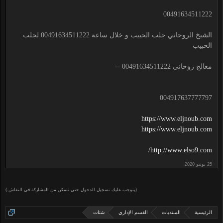
00491634511222
الشيخ الروحاني جلب الحبيب و خلال ساعة 00491634511222 لجلب
الحبيب
معالج روحانى 00491634511222 --
004917637777797
https://www.eljnoub.com
https://www.eljnoub.com
http://www.elso9.com/
(يتوجب عليك تسجيل الدخول حتى تتمكن من المشاركة في النقاش.)
الرئيسية
المنتديات
القسم الإداري
شتات