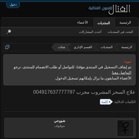
دخول
الرئيسية
الأعضاء
المنتديات
البحث في المنتديات
أحدث المشاركات
الرئيسية
المنتديات
القسم الإداري
شتات
تنويه:
تم إيقاف التسجيل في المنتدى مؤقتا، للتواصل أو طلب الانضمام للمنتدى، نرجو
التواصل معنا
.
الأعضاء السابقون ما يزال بإمكانهم تسجيل الدخول.
علاج السحر المشروب مجرب 004917637777797
الكلمات الدلالية:
كلمة
شووجي
موقوف