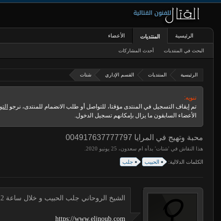
الرئيسية
الأعضاء
المنتديات
البحث في المنتديات
أحدث المشاركات
الرئيسية
المنتديات
القسم الإداري
شتات
تنويه:
تم إيقاف التسجيل في المنتدى مؤقتا، للتواصل أو طلب الانضمام للمنتدى، نرجو
التو
الأعضاء السابقون ما يزال بإمكانهم تسجيل الدخول.
محبة وتهيج في المرايا 004917637777797
هذا النقاش في '
شتات
' بدأه
ام سعدون
،
.
الكلمات الدلالية:
الحبيب
جلب
الشيخ الروحاني جلب الحبيب و خلال ساعة 00491634511222 لجلب الحبيب
https://www.eljnoub.com