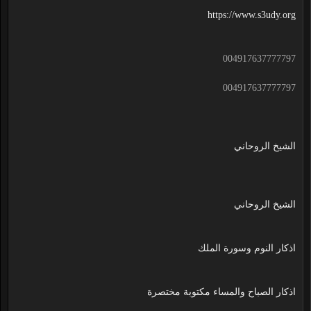
https://www.s3udy.org
004917637777797
004917637777797
الشيخ الروحاني
الشيخ الروحاني
اذكار النوم وسورة الملك
اذكار الصباح والمساء مكتوبة مختصرة