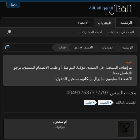
دخول
الرئيسية
الأعضاء
المنتديات
البحث في المنتديات
أحدث المشاركات
الرئيسية
المنتديات
القسم الإداري
شتات
تنويه:
تم إيقاف التسجيل في المنتدى مؤقتا، للتواصل أو طلب الانضمام للمنتدى، نرجو
التواصل معنا
.
الأعضاء السابقون ما يزال بإمكانهم تسجيل الدخول.
محبة باللمس 004917637777797
الكلمات الدلالية:
الحبيب
جلب
ام سعدون
موقوف