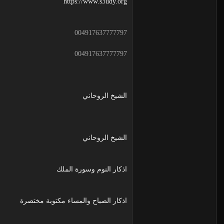
https://www.s3udy.org
004917637777797
004917637777797
الشيخ الروحاني
الشيخ الروحاني
اذكار النوم وسورة الملك
اذكار الصباح والمساء مكتوبة مختصرة