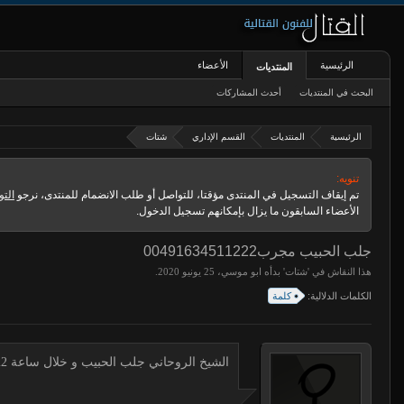
الرئيسية
الأعضاء
المنتديات
البحث في المنتديات
أحدث المشاركات
الرئيسية
المنتديات
القسم الإداري
شتات
تنويه:
تم إيقاف التسجيل في المنتدى مؤقتا، للتواصل أو طلب الانضمام للمنتدى، نرجو
التو
الأعضاء السابقون ما يزال بإمكانهم تسجيل الدخول.
جلب الحبيب مجرب00491634511222
هذا النقاش في '
شتات
' بدأه
ابو موسي
،
.
الكلمات الدلالية:
كلمة
الشيخ الروحاني جلب الحبيب و خلال ساعة 00491634511222 لجلب الحبيب