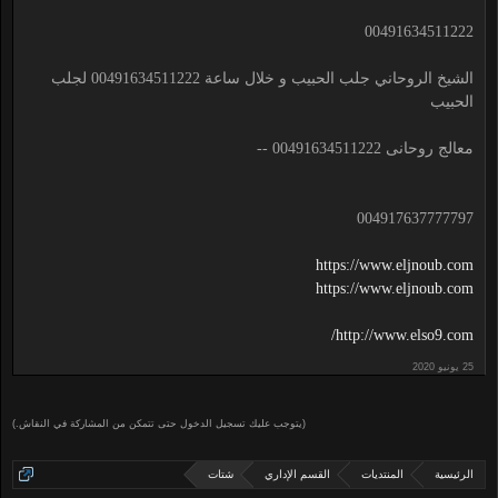
00491634511222
الشيخ الروحاني جلب الحبيب و خلال ساعة 00491634511222 لجلب
الحبيب
معالج روحانى 00491634511222 --
004917637777797
https://www.eljnoub.com
https://www.eljnoub.com
http://www.elso9.com/
(يتوجب عليك تسجيل الدخول حتى تتمكن من المشاركة في النقاش.)
الرئيسية
المنتديات
القسم الإداري
شتات