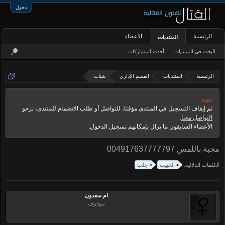
دخول
الرئيسية
الأعضاء
المنتديات
البحث في المنتديات
أحدث المشاركات
الرئيسية
المنتديات
القسم الإداري
شتات
تنويه:
تم إيقاف التسجيل في المنتدى مؤقتا، للتواصل أو طلب الانضمام للمنتدى، نرجو
التواصل معنا
.
الأعضاء السابقون ما يزال بإمكانهم تسجيل الدخول.
محبة باللمس 004917637777797
الكلمات الدلالية:
الحبيب
جلب
ام سعدون
موقوف