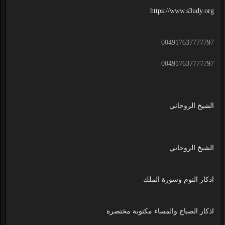
https://www.s3udy.org
004917637777797
004917637777797
الشيخ الروحاني
الشيخ الروحاني
اذكار النوم وسورة الملك
اذكار الصباح والمساء مكتوبة مختصرة