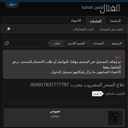
دخول
الرئيسية
الأعضاء
المنتديات
البحث في المنتديات
أحدث المشاركات
الرئيسية
المنتديات
القسم الإداري
شتات
تنويه:
تم إيقاف التسجيل في المنتدى مؤقتا، للتواصل أو طلب الانضمام للمنتدى، نرجو
التواصل معنا
.
الأعضاء السابقون ما يزال بإمكانهم تسجيل الدخول.
علاج السحر المشروب مجرب 004917637777797
الكلمات الدلالية:
كلمة
شووجي
موقوف