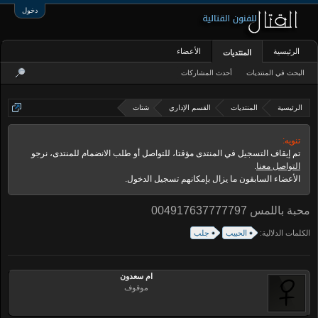
دخول
الرئيسية
الأعضاء
المنتديات
البحث في المنتديات
أحدث المشاركات
الرئيسية
المنتديات
القسم الإداري
شتات
تنويه:
تم إيقاف التسجيل في المنتدى مؤقتا، للتواصل أو طلب الانضمام للمنتدى، نرجو
التواصل معنا
.
الأعضاء السابقون ما يزال بإمكانهم تسجيل الدخول.
محبة باللمس 004917637777797
الكلمات الدلالية:
الحبيب
جلب
ام سعدون
موقوف