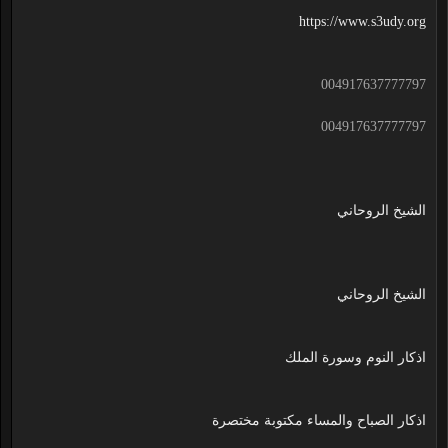
https://www.s3udy.org
004917637777797
004917637777797
الشيخ الروحاني
الشيخ الروحاني
اذكار النوم وسورة الملك
اذكار الصباح والمساء مكتوبة مختصرة