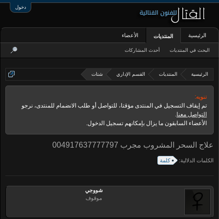
دخول
الرئيسية
الأعضاء
المنتديات
البحث في المنتديات
أحدث المشاركات
الرئيسية
المنتديات
القسم الإداري
شتات
تنويه:
تم إيقاف التسجيل في المنتدى مؤقتا، للتواصل أو طلب الانضمام للمنتدى، نرجو
التواصل معنا
.
الأعضاء السابقون ما يزال بإمكانهم تسجيل الدخول.
علاج السحر المشروب مجرب 004917637777797
الكلمات الدلالية:
كلمة
شووجي
موقوف