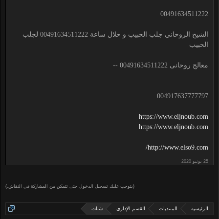
00491634511222
الشيخ الروحاني جلب الحبيب و خلال ساعة 00491634511222 لجلب
الحبيب
معالج روحانى 00491634511222 --
004917637777797
https://www.eljnoub.com
https://www.eljnoub.com
http://www.elso9.com/
(يتوجب عليك تسجيل الدخول حتى تتمكن من المشاركة في النقاش.)
الرئيسية
المنتديات
القسم الإداري
شتات