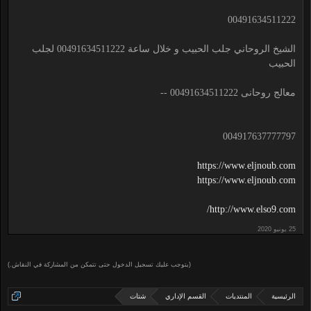
00491634511222
الشيخ الروحاني جلب الحبيب و خلال ساعة 00491634511222 لجلب
الحبيب
معالج روحانى 00491634511222 --
004917637777797
https://www.eljnoub.com
https://www.eljnoub.com
http://www.elso9.com/
(يتوجب عليك تسجيل الدخول حتى تتمكن من المشاركة في النقاش.)
الرئيسية
المنتديات
القسم الإداري
شتات