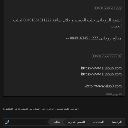
00491634511222
الشيخ الروحاني جلب الحبيب و خلال ساعة 00491634511222 لجلب
الحبيب
معالج روحانى 00491634511222 --
004917637777797
https://www.eljnoub.com
https://www.eljnoub.com
http://www.elso9.com/
(يتوجب عليك تسجيل الدخول حتى تتمكن من المشاركة في النقاش.)
الرئيسية
المنتديات
القسم الإداري
شتات