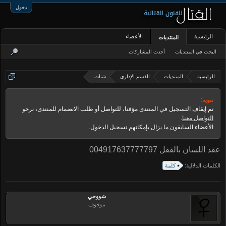
دخول
الرئيسية
الأعضاء
المنتديات
البحث في المنتديات
أحدث المشاركات
الرئيسية
المنتديات
القسم الإداري
شتات
تنويه:
تم إيقاف التسجيل في المنتدى مؤقتا، للتواصل أو طلب الانضمام للمنتدى، نرجو
التواصل معنا
.
الأعضاء السابقون ما يزال بإمكانهم تسجيل الدخول.
عقد اللسان بالقفل 004917637777797
الكلمات الدلالية:
كلمة
شووجي
موقوف