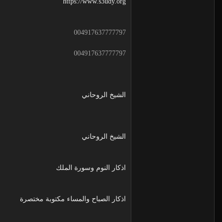
https://www.s3udy.org
004917637777797
004917637777797
الشيخ الروحاني
الشيخ الروحاني
اذكار النوم وسورة الملك
اذكار الصباح والمساء مكتوبة مختصرة