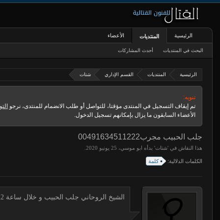
الرئيسية
الأعضاء
المنتديات
البحث في المنتديات
أحدث المشاركات
الرئيسية
المنتديات
القسم الإداري
شتات
تنويه:
تم إيقاف التسجيل في المنتدى مؤقتا، للتواصل أو طلب الانضمام للمنتدى، نرجو
التو
الأعضاء السابقون ما يزال بإمكانهم تسجيل الدخول.
جلب الحبيب مجرب00491634511222
هذا النقاش في '
شتات
' بدأه
ابو موسي
،
.
الكلمات الدلالية:
كلمة
الشيخ الروحاني جلب الحبيب و خلال ساعة 00491634511222 لجلب الحبيب