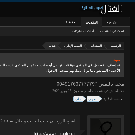
الرئيسية
الأعضاء
المنتديات
البحث في المنتديات
أحدث المشاركات
الرئيسية
المنتديات
القسم الإداري
شتات
تنويه:
تم إيقاف التسجيل في المنتدى مؤقتا، للتواصل أو طلب الانضمام للمنتدى، نرجو
التو
الأعضاء السابقون ما يزال بإمكانهم تسجيل الدخول.
محبة باللمس 004917637777797
هذا النقاش في '
شتات
' بدأه
ام سعدون
،
.
الكلمات الدلالية:
الحبيب
جلب
الشيخ الروحاني جلب الحبيب و خلال ساعة 00491634511222 لجلب الحبيب
https://www.eljnoub.com