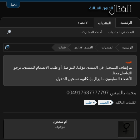
دخول
الرئيسية
الأعضاء
المنتديات
البحث في المنتديات
أحدث المشاركات
الرئيسية
المنتديات
القسم الإداري
شتات
تنويه:
تم إيقاف التسجيل في المنتدى مؤقتا، للتواصل أو طلب الانضمام للمنتدى، نرجو
التواصل معنا
.
الأعضاء السابقون ما يزال بإمكانهم تسجيل الدخول.
محبة باللمس 004917637777797
الكلمات الدلالية:
الحبيب
جلب
ام سعدون
موقوف