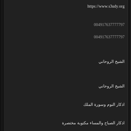
https://www.s3udy.org
004917637777797
004917637777797
الشيخ الروحاني
الشيخ الروحاني
اذكار النوم وسورة الملك
اذكار الصباح والمساء مكتوبة مختصرة