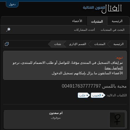
دخول
الرئيسية
الأعضاء
المنتديات
البحث في المنتديات
أحدث المشاركات
الرئيسية
المنتديات
القسم الإداري
شتات
تنويه:
تم إيقاف التسجيل في المنتدى مؤقتا، للتواصل أو طلب الانضمام للمنتدى، نرجو
التواصل معنا
.
الأعضاء السابقون ما يزال بإمكانهم تسجيل الدخول.
محبة باللمس 004917637777797
الكلمات الدلالية:
الحبيب
جلب
ام سعدون
موقوف