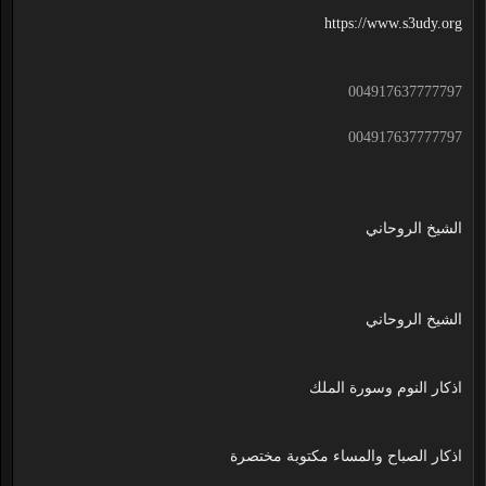
https://www.s3udy.org
004917637777797
004917637777797
الشيخ الروحاني
الشيخ الروحاني
اذكار النوم وسورة الملك
اذكار الصباح والمساء مكتوبة مختصرة