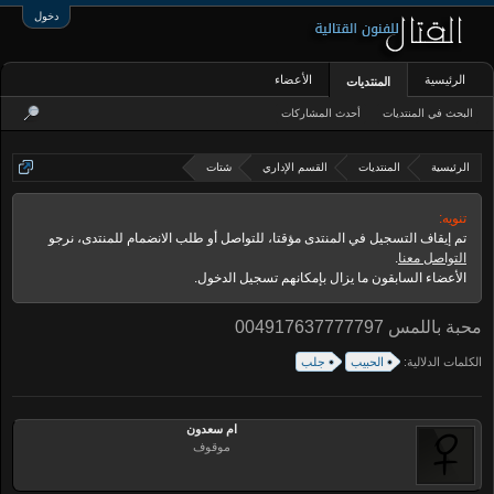
دخول
الرئيسية
الأعضاء
المنتديات
البحث في المنتديات
أحدث المشاركات
الرئيسية
المنتديات
القسم الإداري
شتات
تنويه:
تم إيقاف التسجيل في المنتدى مؤقتا، للتواصل أو طلب الانضمام للمنتدى، نرجو
التواصل معنا
.
الأعضاء السابقون ما يزال بإمكانهم تسجيل الدخول.
محبة باللمس 004917637777797
الكلمات الدلالية:
الحبيب
جلب
ام سعدون
موقوف