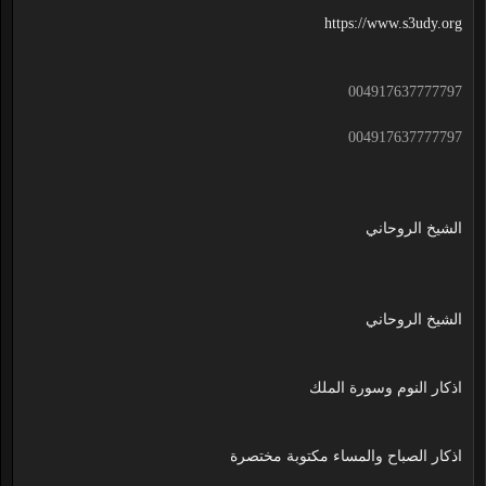
https://www.s3udy.org
004917637777797
004917637777797
الشيخ الروحاني
الشيخ الروحاني
اذكار النوم وسورة الملك
اذكار الصباح والمساء مكتوبة مختصرة