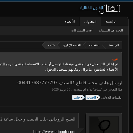
الرئيسية
الأعضاء
المنتديات
البحث في المنتديات
أحدث المشاركات
الرئيسية
المنتديات
القسم الإداري
شتات
تنويه:
تم إيقاف التسجيل في المنتدى مؤقتا، للتواصل أو طلب الانضمام للمنتدى، نرجو
التو
الأعضاء السابقون ما يزال بإمكانهم تسجيل الدخول.
ارسال هاتف محبة قاطع كالسيف 004917637777797
هذا النقاش في '
شتات
' بدأه
ام سعدون
،
.
الكلمات الدلالية:
الحبيب
جلب
الشيخ الروحاني جلب الحبيب و خلال ساعة 00491634511222 لجلب الحبيب
https://www.eljnoub.com