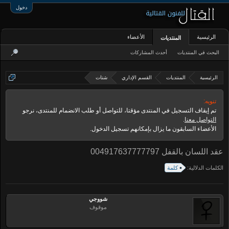
دخول
الرئيسية
الأعضاء
المنتديات
البحث في المنتديات
أحدث المشاركات
الرئيسية
المنتديات
القسم الإداري
شتات
تنويه:
تم إيقاف التسجيل في المنتدى مؤقتا، للتواصل أو طلب الانضمام للمنتدى، نرجو
التواصل معنا
.
الأعضاء السابقون ما يزال بإمكانهم تسجيل الدخول.
عقد اللسان بالقفل 004917637777797
الكلمات الدلالية:
كلمة
شووجي
موقوف