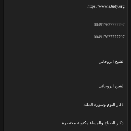
https://www.s3udy.org
004917637777797
004917637777797
الشيخ الروحاني
الشيخ الروحاني
اذكار النوم وسورة الملك
اذكار الصباح والمساء مكتوبة مختصرة