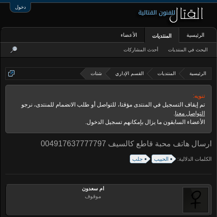
دخول
الرئيسية
الأعضاء
المنتديات
البحث في المنتديات
أحدث المشاركات
الرئيسية
المنتديات
القسم الإداري
شتات
تنويه:
تم إيقاف التسجيل في المنتدى مؤقتا، للتواصل أو طلب الانضمام للمنتدى، نرجو
التواصل معنا
.
الأعضاء السابقون ما يزال بإمكانهم تسجيل الدخول.
ارسال هاتف محبة قاطع كالسيف 004917637777797
الكلمات الدلالية:
الحبيب
جلب
ام سعدون
موقوف